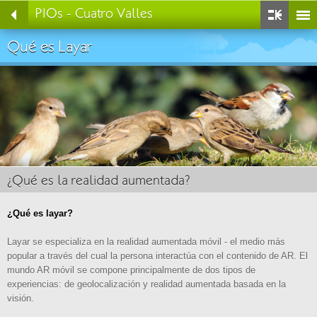
PIOs - Cuatro Valles
Seleccione un idioma
Menú principal
Qué es Layar
Qué son los PIOs
Español
Mapa General
Inglés
PIOs y alojamientos
Observación de Aves
¿Qué es la realidad aumentada?
¿Qué es layar?
Comarcas Cuatro Valles
Layar
Layar se especializa en la realidad aumentada móvil - el medio más
popular a través del cual la persona interactúa con el contenido de AR. El
mundo AR móvil se compone principalmente de dos tipos de
experiencias: de geolocalización y realidad aumentada basada en la
visión.